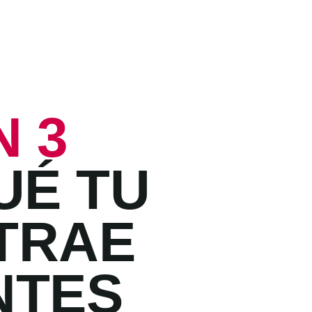
N 3
UÉ TU
TRAE
NTES