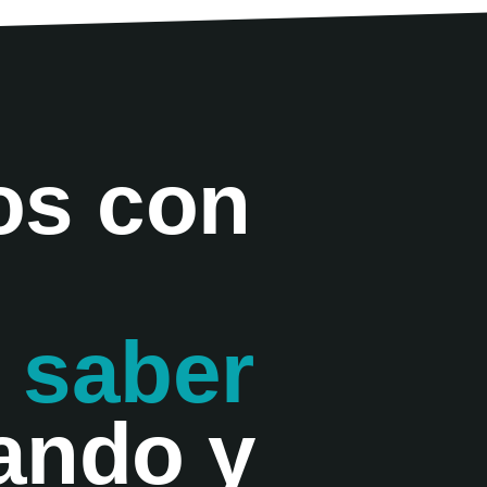
os con
 saber
ando y