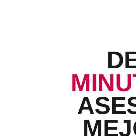
D
MINU
ASE
MEJ