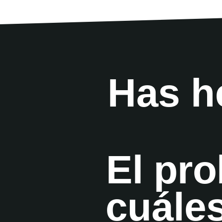
Has h
El pr
cuále