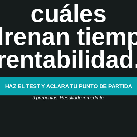
cuáles
drenan tiem
rentabilidad
HAZ EL TEST Y ACLARA TU PUNTO DE PARTIDA
9 preguntas. Resultado inmediato.