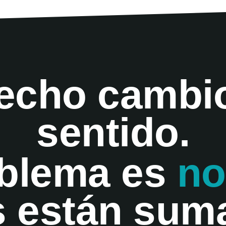
echo cambi
sentido.
oblema es
no
s están sum