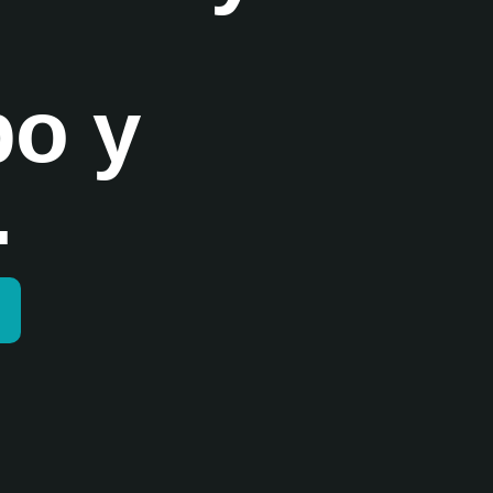
po y
.